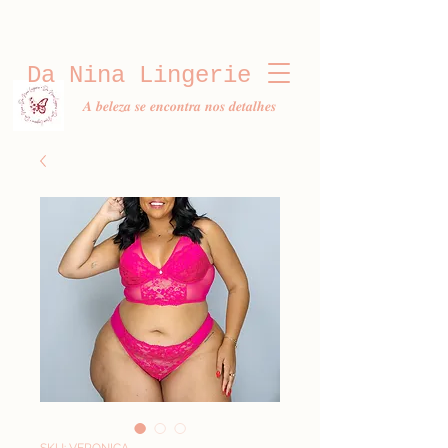
Da Nina Lingerie
𝑨 𝒃𝒆𝒍𝒆𝒛𝒂 𝒔𝒆 𝒆𝒏𝒄𝒐𝒏𝒕𝒓𝒂 𝒏𝒐𝒔 𝒅𝒆𝒕𝒂𝒍𝒉𝒆𝒔