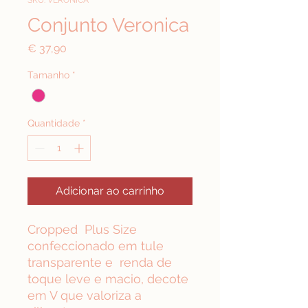
SKU: VERONICA
Conjunto Veronica
Preço
€ 37,90
Tamanho
*
Quantidade
*
Adicionar ao carrinho
Cropped Plus Size
confeccionado em tule
transparente e renda de
toque leve e macio, decote
em V que valoriza a