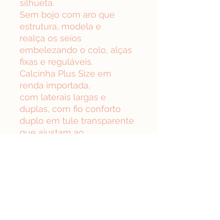
silhueta.
Sem bojo com aro que
estrutura, modela e
realça os seios
embelezando o colo, alças
fixas e reguláveis.
Calcinha Plus Size em
renda importada,
com laterais largas e
duplas, com fio conforto
duplo em tule transparente
que ajustam ao
corpo realçando
suas curvas. Extremamente
confortável, versátil para o
seu dia a dia que faça você
se sentir bem esta
peça aqui vai ganhar seu
coração!