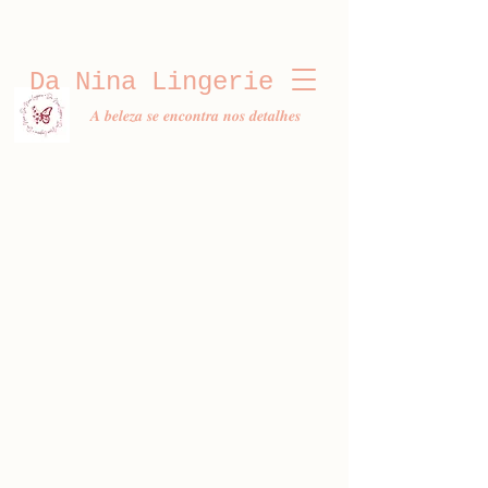
Da Nina Lingerie
𝑨 𝒃𝒆𝒍𝒆𝒛𝒂 𝒔𝒆 𝒆𝒏𝒄𝒐𝒏𝒕𝒓𝒂 𝒏𝒐𝒔 𝒅𝒆𝒕𝒂𝒍𝒉𝒆𝒔