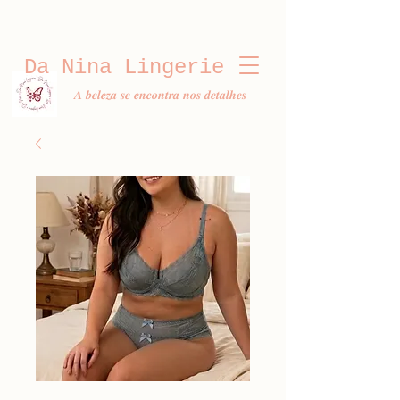
Da Nina Lingerie
𝑨 𝒃𝒆𝒍𝒆𝒛𝒂 𝒔𝒆 𝒆𝒏𝒄𝒐𝒏𝒕𝒓𝒂 𝒏𝒐𝒔 𝒅𝒆𝒕𝒂𝒍𝒉𝒆𝒔