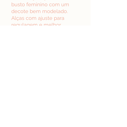
busto feminino com um
decote bem modelado.
Alças com ajuste para
regulagem e melhor
sustentação dos seios.
Calcinha com a lateral mais
larga e fio dental com
acabamento em viés para
maior conforto. Detalhe de
lacinho em cetim no centro.
Composição: 90% poliamida
10% elastano
Forro: 100% algodão