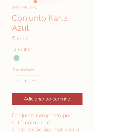
SKU: KARLA AZ
Conjunto Karla
Azul
Preço
€ 27,90
Tamanho
*
Quantidade
*
Adicionar ao carrinho
Conjunto composto por
sutiã com aro de
sustentação que valoriza o