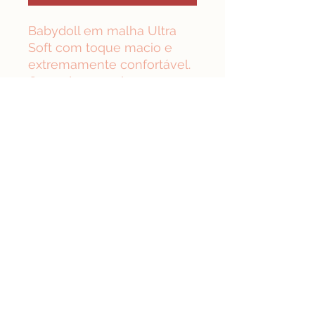
Babydoll em malha Ultra
Soft com toque macio e
extremamente confortável.
Croped com gola e mangas,
modelagem com
fechamento de botões
estilo pijama americano.
Calções com elástico na
cintura e acabamento em
zigzag.
Composição: 90% poliester
10% elastano