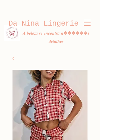
Da Nina Lingerie
𝑨 𝒃𝒆𝒍𝒆𝒛𝒂 𝒔𝒆 𝒆𝒏𝒄𝒐𝒏𝒕𝒓𝒂 𝒏������𝒔
𝒅𝒆𝒕𝒂𝒍𝒉𝒆𝒔