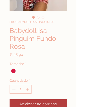
SKU: BABYDOLL ISA PINGUIM RS
Babydoll Isa
Pinguim Fundo
Rosa
Preço
€ 28,90
Tamanho
*
Quantidade
*
Adicionar ao carrinho