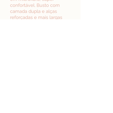
confortável. Busto com
camada dupla e alças
reforçadas e mais largas
para maior sustentação.
Medalhinha dourada
confere um charme á peça.
Um sutiã confortável que
garante a segurança e
sustentação que você
precisa em seu dia a dia.
Composição: 85% poliamida
como mínimo
Da Nina Lingerie