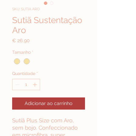
SKU: SUTIA ARO
Sutiã Sustentação
Aro
Preço
€ 26,90
Tamanho
*
Quantidade
*
Adicionar ao carrinho
Sutiã Plus Size com Aro,
sem bojo. Confeccionado
em microfibra, super