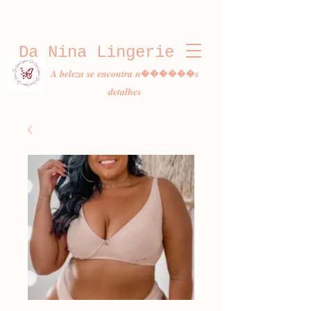
Da Nina Lingerie
𝑨 𝒃𝒆𝒍𝒆𝒛𝒂 𝒔𝒆 𝒆𝒏𝒄𝒐𝒏𝒕𝒓𝒂 𝒏������𝒔
𝒅𝒆𝒕𝒂𝒍𝒉𝒆𝒔