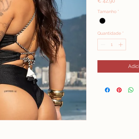
Preço
€ 42,90
Tamanho
*
Quantidade
*
Adic