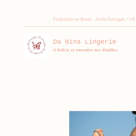
Produzido no Brasil - Envio Portugal / UE
Da Nina Lingerie
𝑨 𝒃𝒆𝒍𝒆𝒛𝒂 𝒔𝒆 𝒆𝒏𝒄𝒐𝒏𝒕𝒓𝒂 𝒏𝒐𝒔 𝒅𝒆𝒕𝒂𝒍𝒉𝒆𝒔