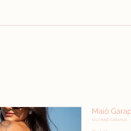
Maiô Gara
SKU: MAIÔ GARAPUÁ